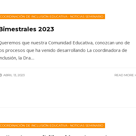
COORDINACIÓN DE INCLUSIÓN EDUCATIVA
•
NOTICIAS SEMINARIO
Bimestrales 2023
Queremos que nuestra Comunidad Educativa, conozcan uno de
los procesos que ha venido desarrollando La coordinadora de
Inclusión, la Dra.
...
ABRIL 13, 2023
READ MORE
COORDINACIÓN DE INCLUSIÓN EDUCATIVA
•
NOTICIAS SEMINARIO