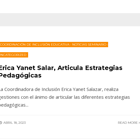
COORDINACIÓN DE INCLUSIÓN EDUCATIVA
•
NOTICIAS SEMINARIO
•
UNCATEGORIZED
Erica Yanet Salar, Articula Estrategias
Pedagógicas
La Coordinadora de Inclusión Erica Yanet Salazar, realiza
gestiones con el ánimo de articular las diferentes estrategias
pedagógicas
...
ABRIL 18, 2023
READ MORE