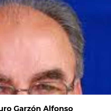
turo Garzón Alfonso